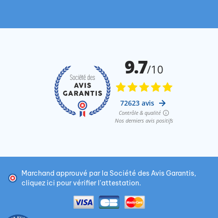
Marchand approuvé par la Société des Avis Garantis,
cliquez ici pour vérifier l'attestation
.