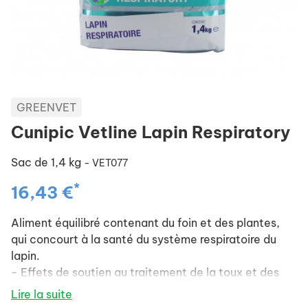
GREENVET
Cunipic Vetline Lapin Respiratory
Sac de 1,4 kg
- VET077
*
16,43 €
Aliment équilibré contenant du foin et des plantes,
qui concourt à la santé du système respiratoire du
lapin.
- Effets de soutien au traitement de la toux et des
inflammations du système respiratoire.
Lire la suite
- Peut être utilisé sur le long terme, sans aucun effet