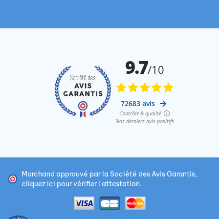
Marchand approuvé par la Société des Avis Garantis,
cliquez ici pour vérifier l'attestation
.