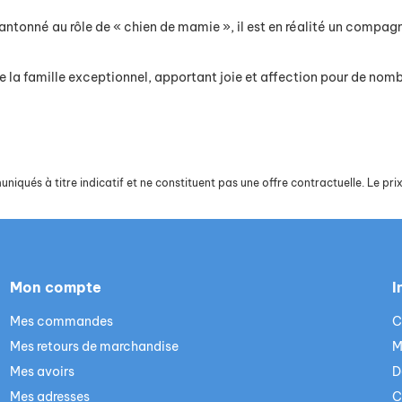
 cantonné au rôle de « chien de mamie », il est en réalité un compa
e la famille exceptionnel, apportant joie et affection pour de nom
iqués à titre indicatif et ne constituent pas une offre contractuelle. Le prix 
Mon compte
I
Mes commandes
C
Mes retours de marchandise
M
Mes avoirs
D
Mes adresses
C