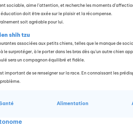
nt sociable, aime l’attention, et recherche les moments d’affection
n éducation doit être axée sur le plaisir et la récompense.
raînement soit agréable pour lui.
en shih tzu
s courantes associées aux petits chiens, telles que le manque de soci
 à le surprotéger, à le porter dans les bras dès qu’un autre chien a
imulé sera un compagnon équilibré et fidèle.
est important de se renseigner sur la race. En connaissant les prédi
 problème.
Santé
Alimentation
autonome