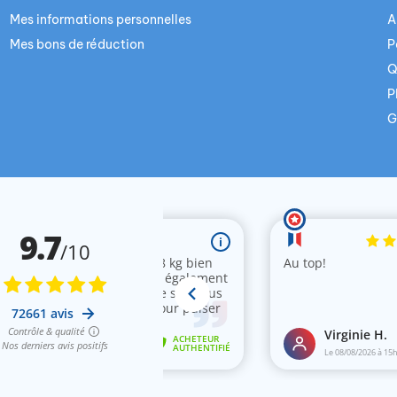
Mes informations personnelles
A
Mes bons de réduction
P
Q
P
G