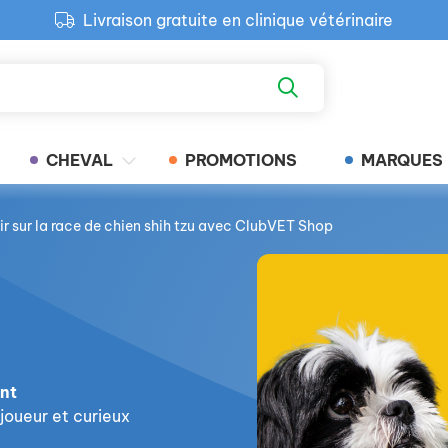
Livraison gratuite en clinique vétérinaire
Paiement 100% sécurisé
Retour produit gratuit en clinique
Livraison gratuite en clinique vétérinaire
CHEVAL
PROMOTIONS
MARQUES
ir sur la race de chien shih tzu avec ClubVET Shop
nt
joueur et curieux