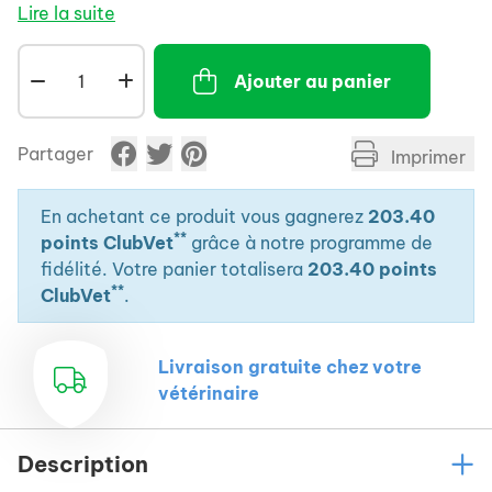
inflammatoires, y compris la maladie pulmonaire
Lire la suite
obstructive chronique (RAO). L'Equine Haler est un
moyen pratique d'administrer tous les types
Ajouter au panier
d'inhalateurs/doseurs (MDI). Un traitement dure en
général 1 à 2 minutes.
Partager
Imprimer
En achetant ce produit vous gagnerez
203.40
**
points ClubVet
grâce à notre programme de
fidélité. Votre panier totalisera
203.40 points
**
ClubVet
.
Livraison gratuite chez votre
vétérinaire
Description