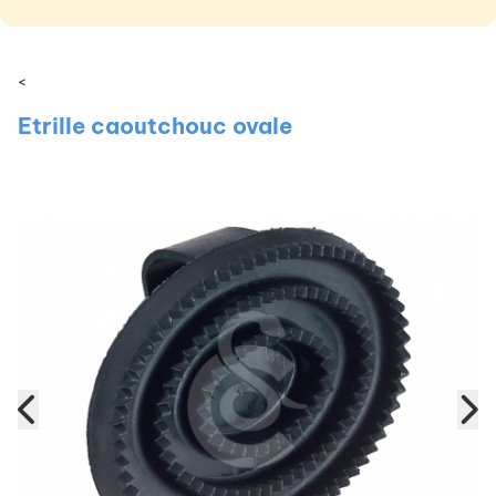
<
Etrille caoutchouc ovale