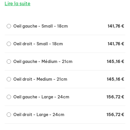
- Masque avec coque de protection droite ou gauche
Lire la suite
fixée sur le masque.
- 3 rondelles fourrées, avec boutons pression.
- 2 tampons de gaze pour absorber les secrétions de
Oeil gauche - Small - 18cm
141,76 €
l'oeil.
- 15 tampons de gaze stériles 10 x 10 cm.
- Coque de protection ventilée.
Oeil droit - Small - 18cm
141,76 €
Mesurez la distante entre le centre des deux yeux du
cheval :
Oeil gauche - Médium - 21cm
145,16 €
S : 18cm
M : 21cm
L : 24cm
Oeil droit - Medium - 21cm
145,16 €
XL : 26cm
Oeil gauche - Large - 24cm
156,72 €
Oeil droit - Large - 24cm
156,72 €