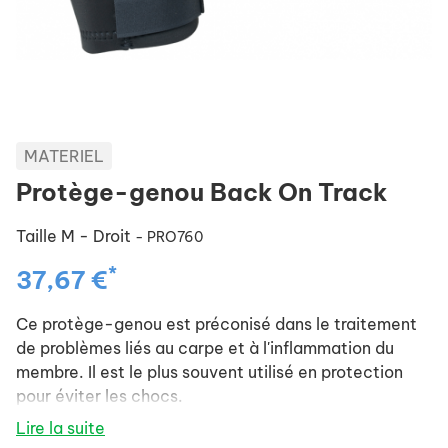
MATERIEL
Protège-genou Back On Track
Taille M - Droit
- PRO760
*
37,67 €
Ce protège-genou est préconisé dans le traitement
de problèmes liés au carpe et à l'inflammation du
membre. Il est le plus souvent utilisé en protection
pour éviter les chocs.
Dimensions de la largeur du protège-genou :
Lire la suite
Taille S : en haut 25 cm et en bas 21 cm.