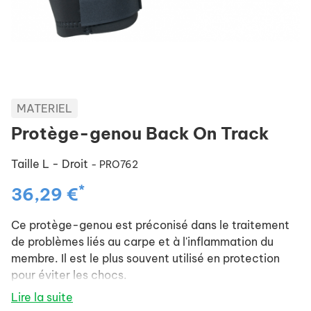
MATERIEL
Protège-genou Back On Track
Taille L - Droit
- PRO762
*
36,29 €
Ce protège-genou est préconisé dans le traitement
de problèmes liés au carpe et à l'inflammation du
membre. Il est le plus souvent utilisé en protection
pour éviter les chocs.
Dimensions de la largeur du protège-genou :
Lire la suite
Taille S : en haut 25 cm et en bas 21 cm.