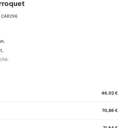
rroquet
- CAR296
on.
t.
ché.
ransparent.
46,02 €
70,86 €