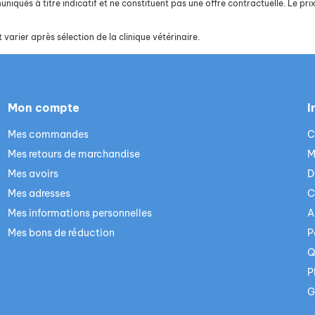
iqués à titre indicatif et ne constituent pas une offre contractuelle. Le prix 
 varier après sélection de la clinique vétérinaire.
Mon compte
I
Mes commandes
C
Mes retours de marchandise
M
Mes avoirs
D
Mes adresses
C
Mes informations personnelles
A
Mes bons de réduction
P
Q
P
G