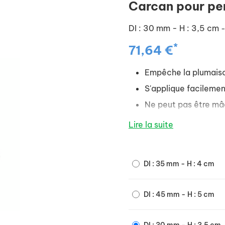
Carcan pour pe
DI : 30 mm - H : 3,5 cm
*
71,64 €
Empêche la plumais
S'applique facilemen
Ne peut pas être mâ
Plexiglas solide et t
Lire la suite
DI : 35 mm - H : 4 cm
DI : 45 mm - H : 5 cm