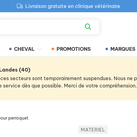
Livraison gratuite en clinique vétérinaire
Paiement 100% sécurisé
Retour produit gratuit en clinique
Livraison gratuite en clinique vétérinaire
CHEVAL
PROMOTIONS
MARQUES
 Landes (40)
 de ces secteurs sont temporairement suspendues. Nous ne
 le service dès que possible. Merci de votre compréhension.
our perroquet
MATERIEL