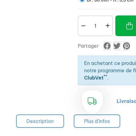
DI : 30 mm - H : 3,5 cm
Partager
En achetant ce produ
notre programme de fid
**
ClubVet
.
Livrais
Description
Plus d'infos