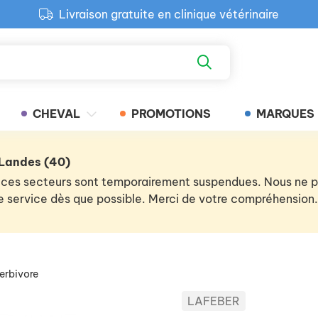
Livraison gratuite en clinique vétérinaire
Paiement 100% sécurisé
Retour produit gratuit en clinique
Livraison gratuite en clinique vétérinaire
CHEVAL
PROMOTIONS
MARQUES
 Landes (40)
 de ces secteurs sont temporairement suspendues. Nous ne
 le service dès que possible. Merci de votre compréhension.
erbivore
LAFEBER