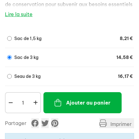
de conservation pour subvenir aux besoins essentiels
journaliers du cochon d'inde.
Lire la suite
Contient de l'Oméga 3 & 6 pour une peau et un
pelage sains.
Sac de 1,5 kg
8,21 €
Sac de 3 kg
14,58 €
Seau de 3 kg
16,17 €
Ajouter au panier
Partager
Imprimer