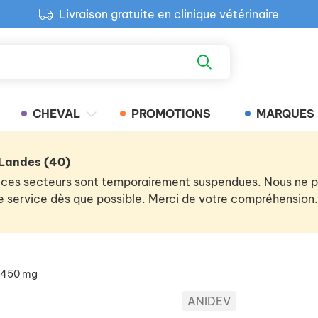
Livraison gratuite en clinique vétérinaire
Paiement 100% sécurisé
Retour produit gratuit en clinique
Livraison gratuite en clinique vétérinaire
CHEVAL
PROMOTIONS
MARQUES
 Landes (40)
 de ces secteurs sont temporairement suspendues. Nous ne
 le service dès que possible. Merci de votre compréhension.
 450 mg
ANIDEV