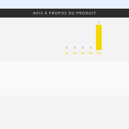
AVIS À PROPOS DU PRODUIT
3
0
0
0
0
1★
2★
3★
4★
5★