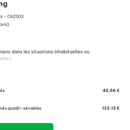
mg
és
- CAZ003
avis)
ens dans les situations inhabituelles ou
antes
més
45,66 €
imés quadri-sécables
133,13 €