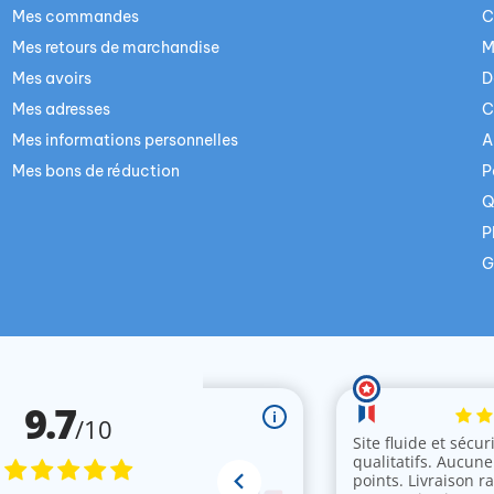
Mes commandes
C
Mes retours de marchandise
M
Mes avoirs
D
Mes adresses
C
Mes informations personnelles
A
Mes bons de réduction
P
Q
P
G