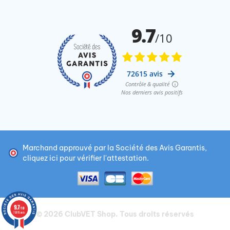
Marchand approuvé par la Société des Avis Garantis,
cliquez ici pour vérifier l'attestation
.
9.7
/10
© 2026
ClubVET Shop
. Tous droits réservés
72615 avis