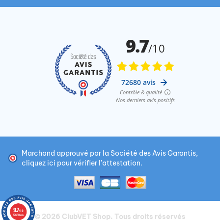
Marchand approuvé par la Société des Avis Garantis,
cliquez ici pour vérifier l'attestation
.
9.7
/10
© 2026
ClubVET Shop
. Tous droits réservés
72680 avis