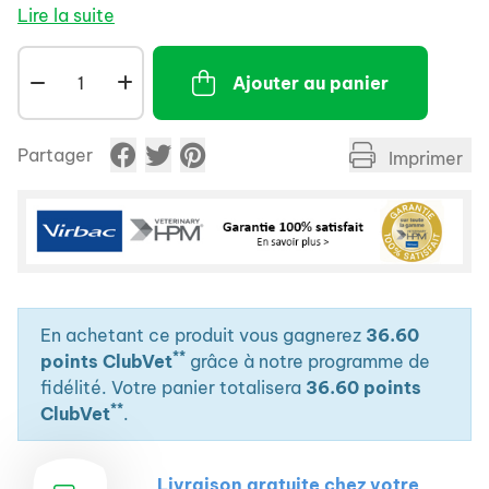
stress ou de la peur.
Lire la suite
- Permet au chien de retrouver sa sérénité.
- Exerce des effets relaxants sans aucune
Ajouter au panier
somnolence ni autre inconvénient.
Partager
Imprimer
En achetant ce produit vous gagnerez
36.60
**
points ClubVet
grâce à notre programme de
fidélité. Votre panier totalisera
36.60 points
**
ClubVet
.
Livraison gratuite chez votre