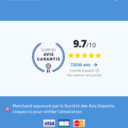
Marchand approuvé par la Société des Avis Garantis,
cliquez ici pour vérifier l'attestation
.