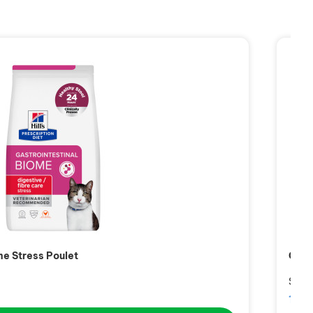
me Stress Poulet
Chat
Sac 
101,