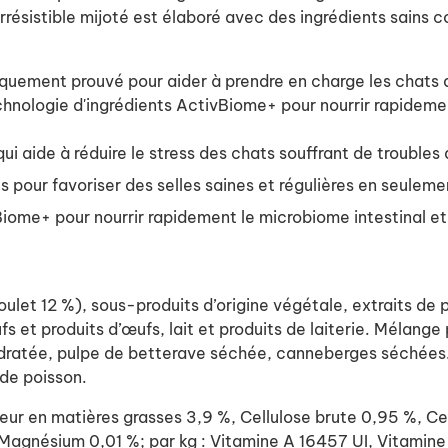
 irrésistible mijoté est élaboré avec des ingrédients sain
iniquement prouvé pour aider à prendre en charge les chats
echnologie d'ingrédients ActivBiome+ pour nourrir rapideme
i aide à réduire le stress des chats souffrant de troubles d
s pour favoriser des selles saines et régulières en seuleme
iome+ pour nourrir rapidement le microbiome intestinal et 
et 12 %), sous-produits d’origine végétale, extraits de p
œufs et produits d’œufs, lait et produits de laiterie. Méla
dratée, pulpe de betterave séchée, canneberges séchées. 
 de poisson.
 en matières grasses 3,9 %, Cellulose brute 0,95 %, Cen
agnésium 0,01 %; par kg : Vitamine A 16457 UI, Vitamine 