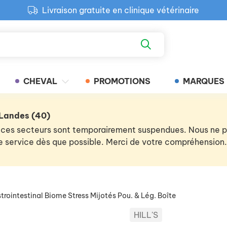
Livraison gratuite en clinique vétérinaire
Paiement 100% sécurisé
Retour produit gratuit en clinique
Livraison gratuite en clinique vétérinaire
CHEVAL
PROMOTIONS
MARQUES
 Landes (40)
 de ces secteurs sont temporairement suspendues. Nous ne
 le service dès que possible. Merci de votre compréhension.
rointestinal Biome Stress Mijotés Pou. & Lég. Boîte
HILL'S