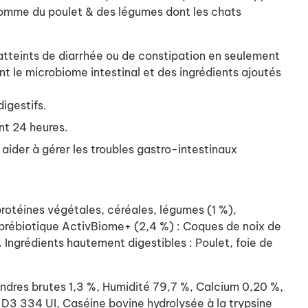
s comme du poulet & des légumes dont les chats
 atteints de diarrhée ou de constipation en seulement
nt le microbiome intestinal et des ingrédients ajoutés
igestifs.
nt 24 heures.
aider à gérer les troubles gastro-intestinaux
rotéines végétales, céréales, légumes (1 %),
nge prébiotique ActivBiome+ (2,4 %) : Coques de noix de
Ingrédients hautement digestibles : Poulet, foie de
dres brutes 1,3 %, Humidité 79,7 %, Calcium 0,20 %,
D3 334 UI, Caséine bovine hydrolysée à la trypsine