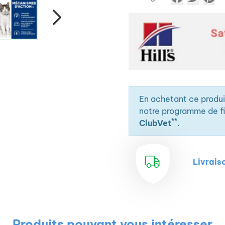
En achetant ce produ
notre programme de fid
**
ClubVet
.
Livrais
Produits pouvant vous intéresser