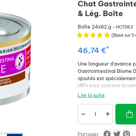
Chat Gastrointe
& Lég. Boîte
Boîte 24x82 g
- HCT063
(Basé sur 5 
*
46,74 €
Une longueur d'avance pou
Gastrointestinal Biome 
ajoutés est spécialement 
Hill's pour soutenir la sa
Lire la suite
Partager