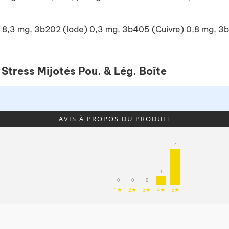
er) 8,3 mg, 3b202 (Iode) 0,3 mg, 3b405 (Cuivre) 0,8 mg,
 Stress Mijotés Pou. & Lég. Boîte
AVIS À PROPOS DU PRODUIT
4
1
0
0
0
1★
2★
3★
4★
5★