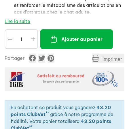
et renforcer le métabolisme des articulations en
cas d’arthrose chez le chat adulte.
Lire la suite
Cet aliment a une faible teneur en phosphore,
une teneur restreinte en protéines de haute
qualité, une teneur élevée en DHA et en acides
Ajouter au panier
gras Oméga-3 totaux, des teneurs élevées en
méthionine et en manganèse, et une teneur
adéquate en vitamine E.
Partager
Imprimer
En achetant ce produit vous gagnerez
43.20
**
points ClubVet
grâce à notre programme de
fidélité. Votre panier totalisera
43.20 points
**
ClubVet
.