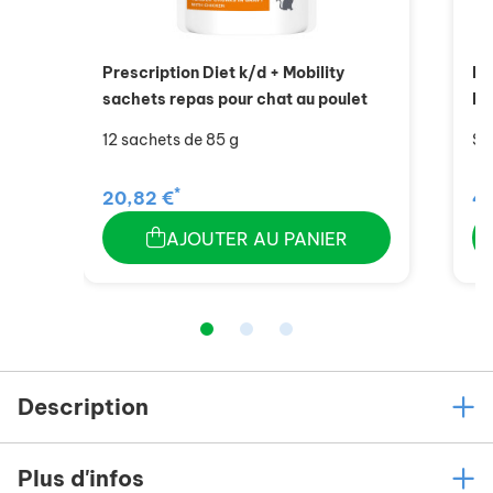
Prescription Diet k/d + Mobility
Pr
sachets repas pour chat au poulet
Mo
12 sachets de 85 g
Sa
*
20,82 €
48
AJOUTER AU PANIER
Description
Plus d'infos