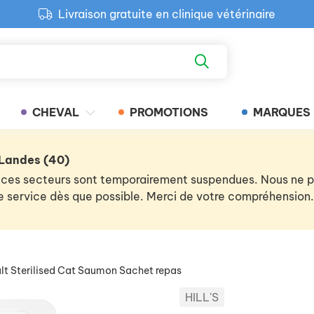
Livraison gratuite en clinique vétérinaire
Paiement 100% sécurisé
Retour produit gratuit en clinique
Livraison gratuite en clinique vétérinaire
CHEVAL
PROMOTIONS
MARQUES
 Landes (40)
 de ces secteurs sont temporairement suspendues. Nous ne
 le service dès que possible. Merci de votre compréhension.
lt Sterilised Cat Saumon Sachet repas
HILL'S