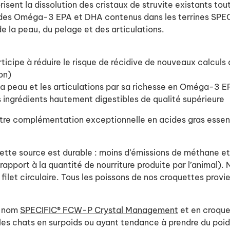
risent la dissolution des cristaux de struvite existants to
cides Oméga-3 EPA et DHA contenus dans les terrines SPECIF
de la peau, du pelage et des articulations.
rticipe à réduire le risque de récidive de nouveaux calculs
on)
 la peau et les articulations par sa richesse en Oméga-3 E
 ingrédients hautement digestibles de qualité supérieure
 notre complémentation exceptionnelle en acides gras essen
Cette source est durable : moins d’émissions de méthane et
apport à la quantité de nourriture produite par l’animal).
 filet circulaire. Tous les poissons de nos croquettes prov
e nom
SPECIFIC® FCW-P Crystal Management
et en croque
les chats en surpoids ou ayant tendance à prendre du poids.