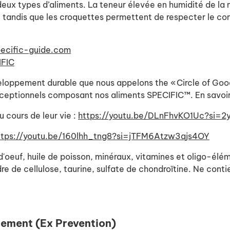
ux types d’aliments. La teneur élevée en humidité de la n
nt tandis que les croquettes permettent de respecter le co
ecific-guide.com
IFIC
ppement durable que nous appelons the « Circle of Good »
exceptionnels composant nos aliments SPECIFIC™. En savoir
u cours de leur vie :
https://youtu.be/DLnFhvKO1Uc?si=
ttps://youtu.be/160lhh_tng8?si=jTFM6Atzw3qjs4OY
 d'oeuf, huile de poisson, minéraux, vitamines et oligo-é
e de cellulose, taurine, sulfate de chondroïtine. Ne contie
gement (Ex Prevention)