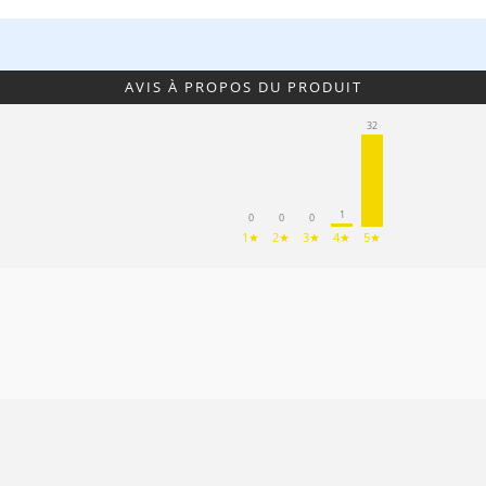
AVIS À PROPOS DU PRODUIT
32
1
0
0
0
1★
2★
3★
4★
5★