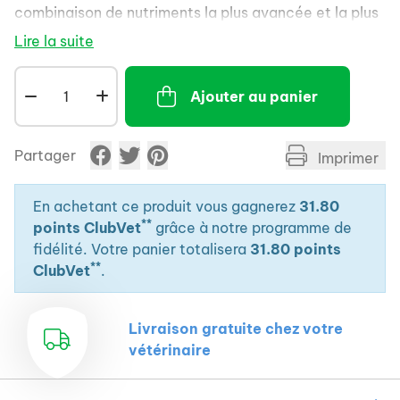
combinaison de nutriments la plus avancée et la plus
efficace pour votre animal. Nos formules aident à
Lire la suite
procurer des bienfaits ciblés afin de soutenir les
défenses naturelles et la santé à long terme de votre
Ajouter au panier
animal.
Partager
Imprimer
En achetant ce produit vous gagnerez
31.80
**
points ClubVet
grâce à notre programme de
fidélité. Votre panier totalisera
31.80 points
**
ClubVet
.
Livraison gratuite chez votre
vétérinaire