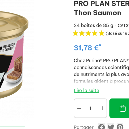
PRO PLAN STER
Thon Saumon
24 boîtes de 85 g
- CAT3
(Basé sur 9
*
31,78 €
Chez Purina® PRO PLAN®, n
connaissances scientifiq
de nutriments la plus av
formules aident à procure
naturelles et la santé à 
Lire la suite
Partager