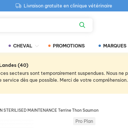
Livraison gratuite en clinique vétérinaire
Paiement 100% sécurisé
Retour produit gratuit en clinique
Livraison gratuite en clinique vétérinaire
CHEVAL
PROMOTIONS
MARQUES
 Landes (40)
 de ces secteurs sont temporairement suspendues. Nous ne
 le service dès que possible. Merci de votre compréhension.
N STERILISED MAINTENANCE Terrine Thon Saumon
Pro Plan