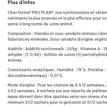
Plus d'infos
Chez Purina® PRO PLAN®, nos nutritionnistes et vétéri
nutriments la plus avancée et la plus efficace pour vot
santé à long terme de votre animal.
Composition : Viandes et sous-produits animaux (dont 
Substances minérales, Sous-produits d'origine végéta
Additifs : Additifs nutritionnels : UI/kg : Vitamine A :
anhydre : (I: 0,46) ; Sulfate de cuivre (II) pentahydra
Arômes.
Constituants analytiques : Humidité : 78 %, Protéine :
docosahexaénoïque) : 0,01 %.
Mode d'emploi : Pour les chatons de 6 à 12 semaines, 
à 52 semaines, 4 sachets par jour répartis de préfére
repas doivent donc être ajustées selon son niveau d’ac
minimum 31/2 sachets pour la gestation et 51/2 sachets