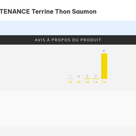
NTENANCE Terrine Thon Saumon
AVIS À PROPOS DU PRODUIT
87
2
2
1
0
1★
2★
3★
4★
5★