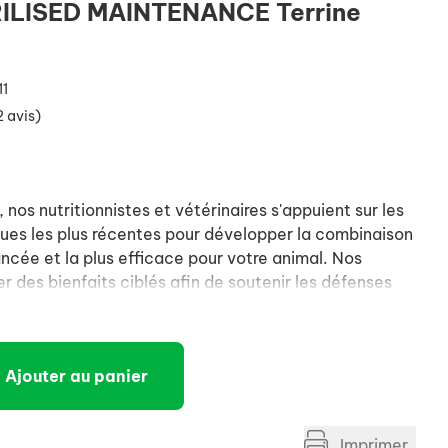
ILISED MAINTENANCE Terrine
11
2 avis)
os nutritionnistes et vétérinaires s'appuient sur les
ues les plus récentes pour développer la combinaison
ancée et la plus efficace pour votre animal. Nos
r des bienfaits ciblés afin de soutenir les défenses
long terme de votre animal.
Ajouter au panier
Imprimer