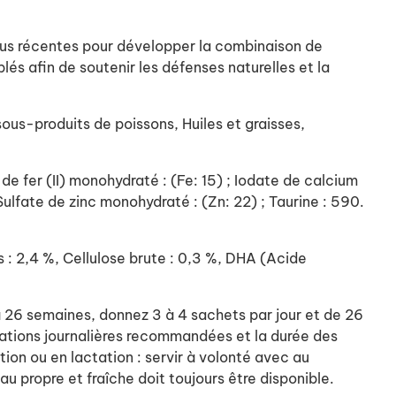
plus récentes pour développer la combinaison de
lés afin de soutenir les défenses naturelles et la
ous-produits de poissons, Huiles et graisses,
e de fer (II) monohydraté : (Fe: 15) ; Iodate de calcium
 Sulfate de zinc monohydraté : (Zn: 22) ; Taurine : 590.
s : 2,4 %, Cellulose brute : 0,3 %, DHA (Acide
à 26 semaines, donnez 3 à 4 sachets par jour et de 26
 rations journalières recommandées et la durée des
ion ou en lactation : servir à volonté avec au
u propre et fraîche doit toujours être disponible.