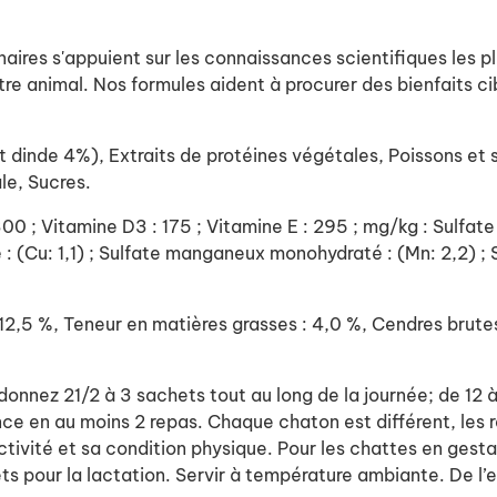
naires s'appuient sur les connaissances scientifiques les 
re animal. Nos formules aident à procurer des bienfaits cib
dinde 4%), Extraits de protéines végétales, Poissons et s
le, Sucres.
 1300 ; Vitamine D3 : 175 ; Vitamine E : 295 ; mg/kg : Sulfat
té : (Cu: 1,1) ; Sulfate manganeux monohydraté : (Mn: 2,2) ;
 12,5 %, Teneur en matières grasses : 4,0 %, Cendres brute
donnez 21/2 à 3 sachets tout au long de la journée; de 12 
nce en au moins 2 repas. Chaque chaton est différent, les
tivité et sa condition physique. Pour les chattes en gestat
 pour la lactation. Servir à température ambiante. De l’ea