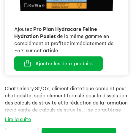
Ajoutez
Pro Plan Hydracare Feline
Hydration Poulet
de la même gamme en
complément et profitez immédiatement de
-5% sur cet article !
Ajouter les deux produits
Chat Urinary St/Ox, aliment diététique complet pour
chat adulte, spécialement formulé pour la dissolution
des calculs de struvite et la réduction de la formation
récidivante de calculs de struvite. Il se caractérise
par des propriétés d’acidification de l'urine et une
Lire la suite
faible teneur en magnésium.