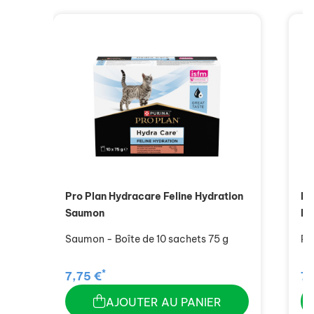
Pro Plan Hydracare Feline Hydration
Pr
Saumon
Po
Saumon - Boîte de 10 sachets 75 g
Po
*
7,75 €
7,
AJOUTER AU PANIER