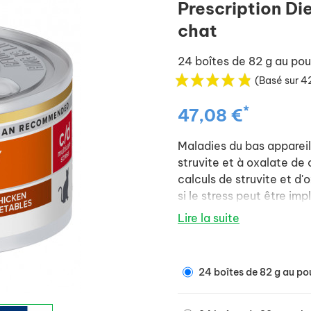
Prescription Di
chat
24 boîtes de 82 g au po
(Basé sur 4
*
47,08 €
Maladies du bas appareil 
struvite et à oxalate de 
calculs de struvite et d'
si le stress peut être imp
Lire la suite
Mijotés au poulet et lég
Aliment diététique comp
24 boîtes de 82 g au po