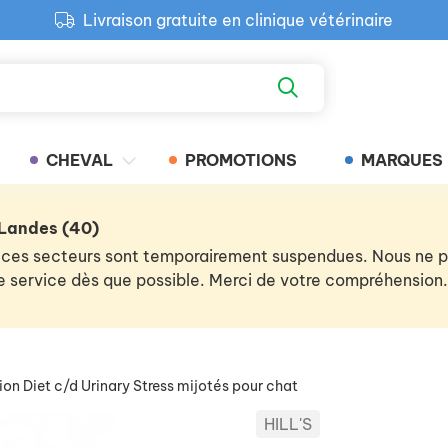
Livraison gratuite en clinique vétérinaire
Paiement 100% sécurisé
Retour produit gratuit en clinique
Livraison gratuite en clinique vétérinaire
CHEVAL
PROMOTIONS
MARQUES
 Landes (40)
 de ces secteurs sont temporairement suspendues. Nous ne
 le service dès que possible. Merci de votre compréhension.
ion Diet c/d Urinary Stress mijotés pour chat
HILL'S