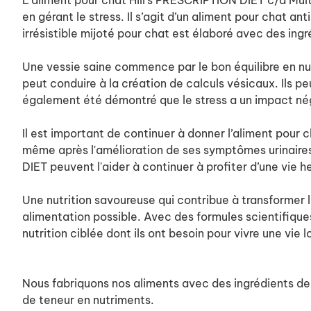
L’aliment pour chat Hill's PRESCRIPTION DIET c/d Multi
en gérant le stress. Il s’agit d’un aliment pour chat a
irrésistible mijoté pour chat est élaboré avec des in
Une vessie saine commence par le bon équilibre en nut
peut conduire à la création de calculs vésicaux. Ils pe
également été démontré que le stress a un impact néga
Il est important de continuer à donner l’aliment pour 
même après l'amélioration de ses symptômes urinaires.
DIET peuvent l'aider à continuer à profiter d’une vie h
Une nutrition savoureuse qui contribue à transformer l
alimentation possible. Avec des formules scientifiqu
nutrition ciblée dont ils ont besoin pour vivre une vie 
Nous fabriquons nos aliments avec des ingrédients de l
de teneur en nutriments.