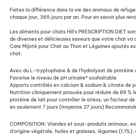
Faites la différence dans la vie des animaux de refug
chaque jour, 365 jours par an. Pour en savoir plus re
Les aliments pour chats Hill's PRESCRIPTION DIET son
de diverses et délicieuses saveurs que votre chat va 
Care Mijoté pour Chat au Thon et Légumes ajoutés est s
chat.
Avec du L-tryptophane & de l'hydrolysat de protéine de
Favorise le niveau de pH urinaire* souhaitable
Apports contrôlés en calcium & sodium & citrate de p
Nutrition cliniquement prouvée pour réduire de 89 % le
protéine de lait pour contrôler le stress, un facteur 
en seulement 7 jours (moyenne 27 jours)
Recommandé p
COMPOSITION: Viandes et sous-produits animaux, extr
d’origine végétale, huiles et graisses, légumes (1,1%),