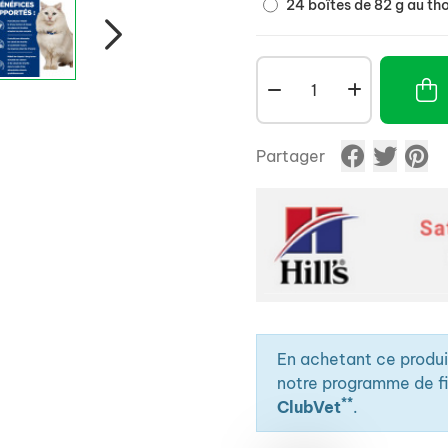
24 boîtes de 82 g au th
Partager
En achetant ce produ
notre programme de fid
**
ClubVet
.