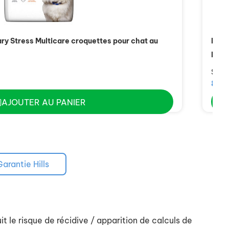
ary Stress Multicare croquettes pour chat au
Pres
poul
Sac 
8,15
AJOUTER AU PANIER
Garantie Hills
it le risque de récidive / apparition de calculs de