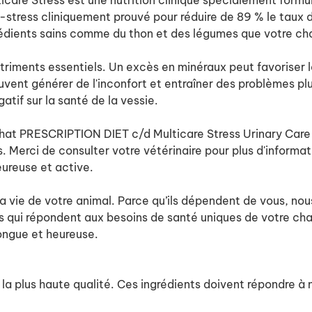
care Stress est une nutrition clinique spécialement formul
nti-stress cliniquement prouvé pour réduire de 89 % le taux 
grédients sains comme du thon et des légumes que votre ch
riments essentiels. Un excès en minéraux peut favoriser la
uvent générer de l'inconfort et entraîner des problèmes plus
tif sur la santé de la vessie.
chat PRESCRIPTION DIET c/d Multicare Stress Urinary Care p
 Merci de consulter votre vétérinaire pour plus d'informa
eureuse et active.
a vie de votre animal. Parce qu’ils dépendent de vous, nous
es qui répondent aux besoins de santé uniques de votre ch
longue et heureuse.
a plus haute qualité. Ces ingrédients doivent répondre à n