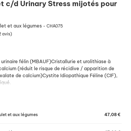
et c/d Urinary Stress mijotés pour
ulet et aux légumes
- CHA075
2 avis)
urinaire félin (MBAUF)Cristallurie et urolithiase à
calcium (réduit le risque de récidive / apparition de
oxalate de calcium)Cystite Idiopathique Féline (CIF),
liqué.
umes ajoutés pour chats ayant des troubles urinaires -
let.
ulet et aux légumes
47,08 €