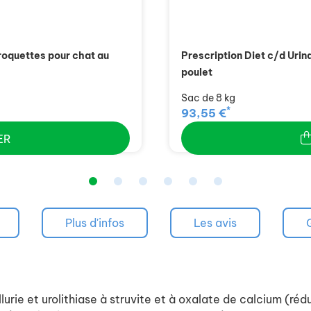
croquettes pour chat au
Prescription Diet c/d Urin
poulet
Sac de 8 kg
*
93,55 €
ER
Plus d'infos
Les avis
urie et urolithiase à struvite et à oxalate de calcium (rédu