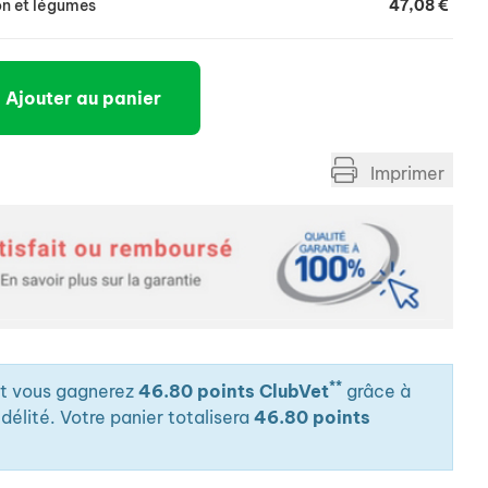
on et légumes
47,08 €
Ajouter au panier
Imprimer
**
it vous gagnerez
46.80 points ClubVet
grâce à
élité. Votre panier totalisera
46.80 points