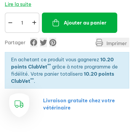
Chat sénior de toute race (>8ans).
Lire la suite
Contre-indiqué chez les chatons et les chattes
gestantes ou allaitantes.
Ajouter au panier
Partager
Imprimer
En achetant ce produit vous gagnerez
10.20
**
points ClubVet
grâce à notre programme de
fidélité. Votre panier totalisera
10.20 points
**
ClubVet
.
Livraison gratuite chez votre
vétérinaire