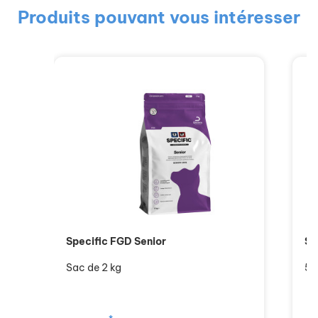
Produits pouvant vous intéresser
Specific FGD Senior
Si
Sac de 2 kg
5 