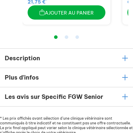
*
21,75 €
60
AJOUTER AU PANIER
Description
Plus d'infos
Les avis sur Specific FGW Senior
*
Les prix affichés avant sélection d’une clinique vétérinaire sont
communiqués à titre indicatif et ne constituent pas une offre contractuelle.
Le prix final appliqué peut varier selon la clinique vétérinaire sélectionnée et
s’affiche après le choix de votre vétérinaire.