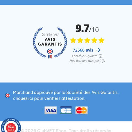
Marchand approuvé par la Société des Avis Garantis,
cliquez ici pour vérifier l'attestation
.
9.7
/10
© 2026
ClubVET Shop
. Tous droits réservés
72568 avis