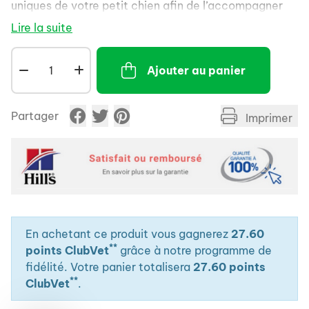
uniques de votre petit chien afin de l’accompagner
en douceur au fil des ans.
Lire la suite
Ajouter au panier
Partager
Imprimer
En achetant ce produit vous gagnerez
27.60
**
points ClubVet
grâce à notre programme de
fidélité. Votre panier totalisera
27.60 points
**
ClubVet
.