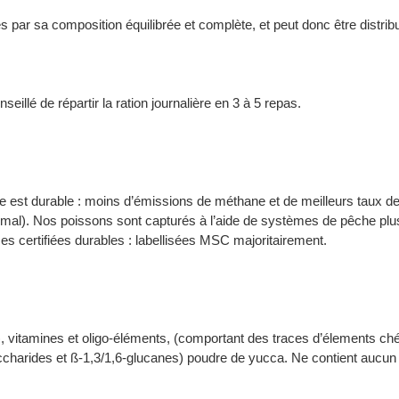
es par sa composition équilibrée et complète, et peut donc être distr
seillé de répartir la ration journalière en 3 à 5 repas.
ce est durable : moins d’émissions de méthane et de meilleurs taux 
nimal). Nos poissons sont capturés à l’aide de systèmes de pêche plus d
s certifiées durables : labellisées MSC majoritairement.
), vitamines et oligo-éléments, (comportant des traces d’élements ché
harides et ß-1,3/1,6-glucanes) poudre de yucca. Ne contient aucun col