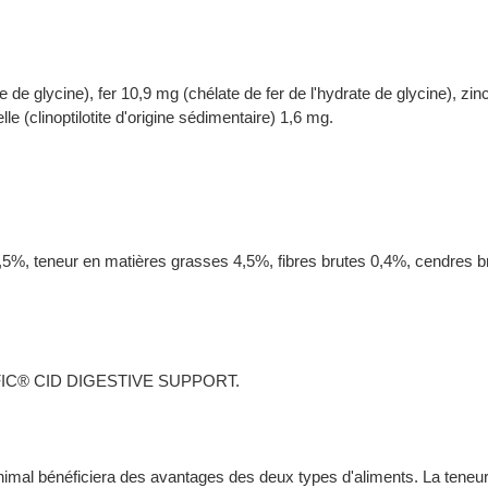
 de glycine), fer 10,9 mg (chélate de fer de l'hydrate de glycine), zin
lle (clinoptilotite d'origine sédimentaire) 1,6 mg.
 7,5%, teneur en matières grasses 4,5%, fibres brutes 0,4%, cendres
ECIFIC® CID DIGESTIVE SUPPORT.
 animal bénéficiera des avantages des deux types d'aliments. La tene