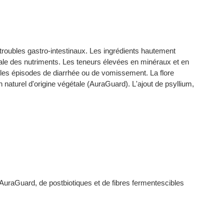
oubles gastro-intestinaux. Les ingrédients hautement
imale des nutriments. Les teneurs élevées en minéraux et en
 les épisodes de diarrhée ou de vomissement. La flore
n naturel d'origine végétale (AuraGuard). L'ajout de psyllium,
s AuraGuard, de postbiotiques et de fibres fermentescibles