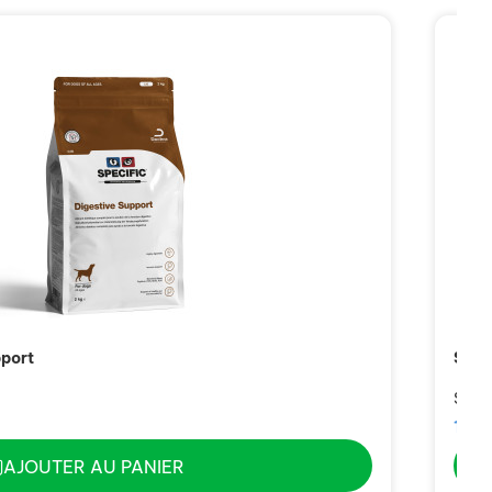
pport
Spec
Sach
10,
AJOUTER AU PANIER