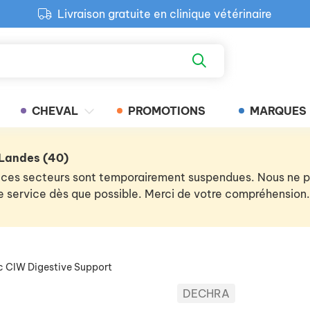
Livraison gratuite en clinique vétérinaire
Paiement 100% sécurisé
Retour produit gratuit en clinique
Livraison gratuite en clinique vétérinaire
CHEVAL
PROMOTIONS
MARQUES
 Landes (40)
 de ces secteurs sont temporairement suspendues. Nous ne
 le service dès que possible. Merci de votre compréhension.
c CIW Digestive Support
DECHRA