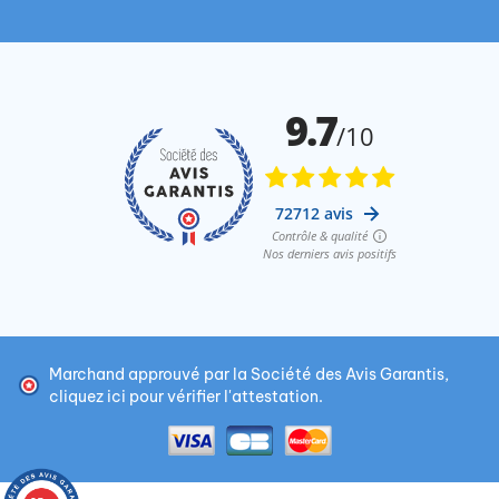
Marchand approuvé par la Société des Avis Garantis,
cliquez ici pour vérifier l'attestation
.