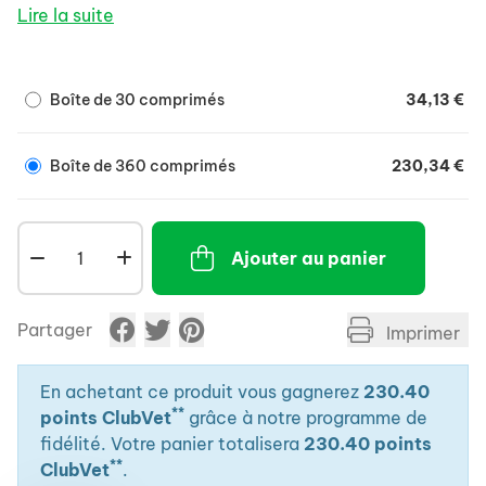
- Aide à limiter la dégradation du cartilage, veille à
Lire la suite
son maintien et lutte contre les radicaux libres et
autres médiateurs cellulaires liés au phénomène
d'arthrose.
Boîte de 30 comprimés
34,13 €
Boîte de 360 comprimés
230,34 €
Ajouter au panier
Partager
Imprimer
En achetant ce produit vous gagnerez
230.40
**
points ClubVet
grâce à notre programme de
fidélité. Votre panier totalisera
230.40 points
**
ClubVet
.