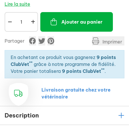
toxines intestinales.
Lire la suite
- Aide à réduire la déshydratation et à protéger
physiquement la muqueuse.
Ajouter au panier
- Se présente sous forme de boulettes de 2g, très
appétentes pour permettre une prise spontanée par
l'animal.
Partager
Imprimer
En achetant ce produit vous gagnerez
9 points
**
ClubVet
grâce à notre programme de fidélité.
**
Votre panier totalisera
9 points ClubVet
.
Livraison gratuite chez votre
vétérinaire
Description