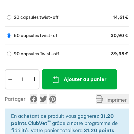
et un beau pelage.
- Rapport oméga-6/ oméga-3 = 1.
20 capsules twist-off
14,61 €
- Apport important en oméga-3 : EPA et DHA.
- Apport renforcé en GLA.
- Apport spécifique en Zinc.
60 capsules twist-off
30,90 €
- Apport complémentaire en Biotine.
- Vitamines B1, B2, B6, B12.
90 capsules Twist-off
39,38 €
Ajouter au panier
Partager
Imprimer
En achetant ce produit vous gagnerez
31.20
**
points ClubVet
grâce à notre programme de
fidélité. Votre panier totalisera
31.20 points