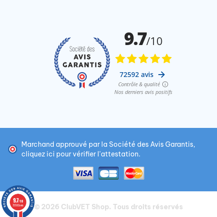
Marchand approuvé par la Société des Avis Garantis,
cliquez ici pour vérifier l'attestation
.
9.7
/10
© 2026
ClubVET Shop
. Tous droits réservés
72592 avis