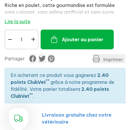
Riche en poulet, cette gourmandise est formulée
sans colorant, sans arôme artificiel et sans sucre
ajouté.
Lire la suite
Riche en protéines et pauvre en matières grasses,
elle ne déséquilibre pas l'alimentation du chat dans
Ajouter au panier
les conditions d'utilisation recommandées (5 tubes
maximum par jour pour un poids corporel de 4 kg).
Elle aidera le chat à se maintenir hydraté.
Partager
Imprimer
Cet en-cas est à laper directement, à verser
dans la gamelle du chat ou sur un tapis à lécher.
En achetant ce produit vous gagnerez
2.40
Elle deviendra indispensable lors des
**
points ClubVet
grâce à notre programme de
apprentissages et maintiendra le chat occupé.
fidélité. Votre panier totalisera
2.40 points
**
Approuvé par un vétérinaire.
ClubVet
.
Produit vendu à l'aide d'un display en carton 100
% recyclé.
Livraison gratuite chez votre
Ce produit est porteur du Label 1 % Pour Les
vétérinaire
Animaux.