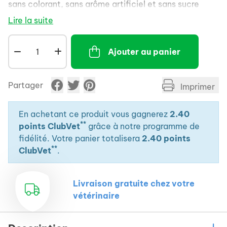
sans colorant, sans arôme artificiel et sans sucre
ajouté.
Lire la suite
Riche en protéines et pauvre en matières grasses,
elle ne déséquilibre pas l'alimentation du chat dans
Ajouter au panier
les conditions d'utilisation recommandées (5 tubes
maximum par jour pour un poids corporel de 4 kg).
Elle aidera le chat à se maintenir hydraté.
Partager
Imprimer
Cet en-cas est à laper directement, à verser
dans la gamelle du chat ou sur un tapis à lécher.
En achetant ce produit vous gagnerez
2.40
Elle deviendra indispensable lors des
**
points ClubVet
grâce à notre programme de
apprentissages et maintiendra le chat occupé.
fidélité. Votre panier totalisera
2.40 points
**
Approuvé par un vétérinaire.
ClubVet
.
Produit vendu à l'aide d'un display en carton 100
% recyclé.
Livraison gratuite chez votre
Ce produit est porteur du Label 1 % Pour Les
vétérinaire
Animaux.