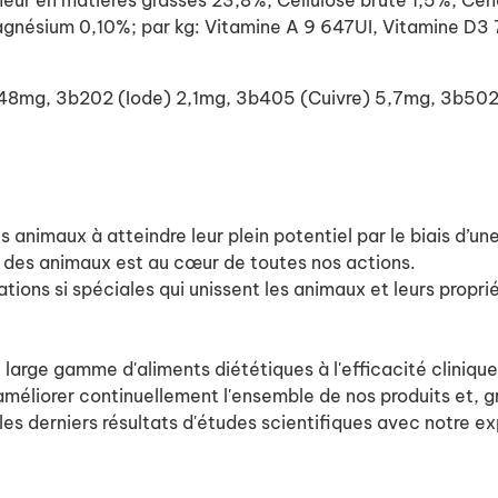
 en matières grasses 23,8%, Cellulose brute 1,5%, Cend
gnésium 0,10%; par kg: Vitamine A 9 647UI, Vitamine D3
r) 48mg, 3b202 (Iode) 2,1mg, 3b405 (Cuivre) 5,7mg, 3b5
es animaux à atteindre leur plein potentiel par le biais d’u
 des animaux est au cœur de toutes nos actions.
ations si spéciales qui unissent les animaux et leurs proprié
ne large gamme d'aliments diététiques à l'efficacité clini
éliorer continuellement l'ensemble de nos produits et, grâ
es derniers résultats d'études scientifiques avec notre e