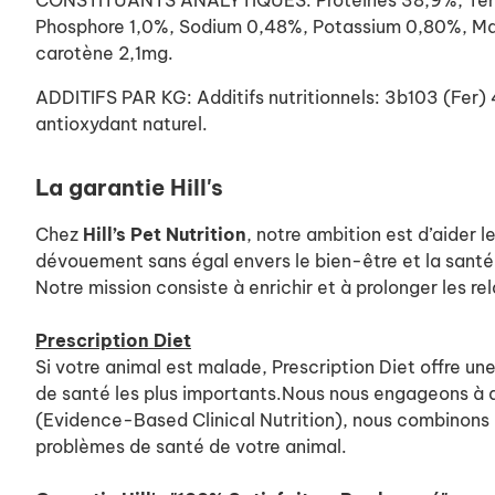
CONSTITUANTS ANALYTIQUES: Protéines 38,9%, Teneur
Phosphore 1,0%, Sodium 0,48%, Potassium 0,80%, Ma
carotène 2,1mg.
ADDITIFS PAR KG: Additifs nutritionnels: 3b103 (Fe
antioxydant naturel.
La garantie Hill's
Chez
Hill’s Pet Nutrition
, notre ambition est d’aider l
dévouement sans égal envers le bien-être et la santé
Notre mission consiste à enrichir et à prolonger les rel
Prescription Diet
Si votre animal est malade, Prescription Diet offre u
de santé les plus importants.Nous nous engageons à am
(Evidence-Based Clinical Nutrition), nous combinons l
problèmes de santé de votre animal.