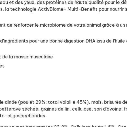
veau et des yeux, des protéines de haute qualité pour le 
es, la technologie ActivBiome+ Multi-Benefit pour nourrir
 de renforcer le microbiome de votre animal grâce à un m
’ingrédients pour une bonne digestion
DHA issu de l’huil
t de la masse musculaire
des
inde (poulet 29%; total volaille 45%), maïs, brisures de r
 betterave séchée, graines de lin, cellulose, son d'avoine
cto-oligosaccharides.