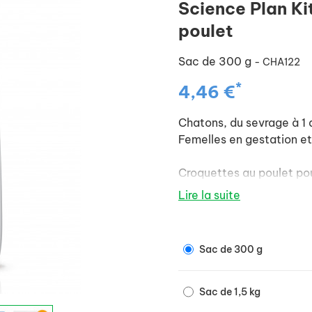
Science Plan Ki
poulet
Sac de 300 g
- CHA122
*
4,46 €
Chatons, du sevrage à 1 
Femelles en gestation et
Croquettes au poulet pou
le bon développement de
Lire la suite
qualité pour soutenir la
pour favoriser la solidité
Sac de 300 g
Sac de 1,5 kg