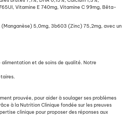
res brutes 7,1%, DHA 0,15%, Calcium 1,3%,
 765UI, Vitamine E 740mg, Vitamine C 99mg, Bêta-
02 (Manganèse) 5,0mg, 3b603 (Zinc) 75,2mg, avec un
ne alimentation et de soins de qualité. Notre
taires.
quement prouvée, pour aider à soulager ses problèmes
ce à la Nutrition Clinique fondée sur les preuves
xpertise clinique pour proposer des réponses aux