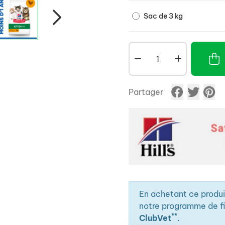
Sac de 3 kg
Partager
En achetant ce produ
notre programme de fid
**
ClubVet
.