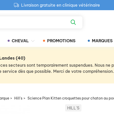
Livraison gratuite en clinique vétérinaire
Paiement 100% sécurisé
Retour produit gratuit en clinique
Livraison gratuite en clinique vétérinaire
CHEVAL
PROMOTIONS
MARQUES
 Landes (40)
 de ces secteurs sont temporairement suspendues. Nous ne
 le service dès que possible. Merci de votre compréhension.
arque
>
Hill's
>
Science Plan Kitten croquettes pour chaton au po
HILL'S