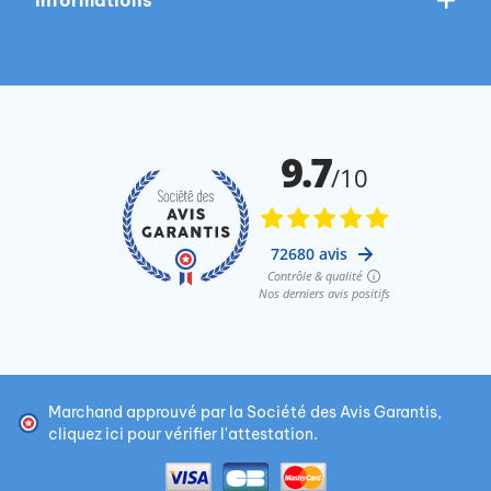
Marchand approuvé par la Société des Avis Garantis,
cliquez ici pour vérifier l'attestation
.