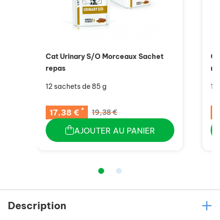
Cat Urinary S/O Morceaux Sachet
Ca
repas
re
12 sachets de 85 g
12
*
17,38 €
1
19,38 €
AJOUTER AU PANIER
Description