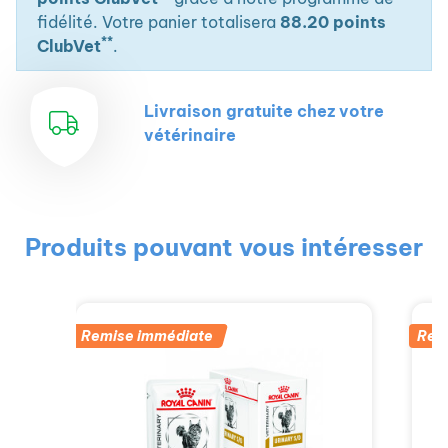
fidélité. Votre panier totalisera
88.20 points
**
ClubVet
.
Livraison gratuite chez votre
vétérinaire
Produits pouvant vous intéresser
Remise immédiate
Rem