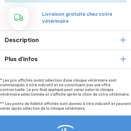
(3b504) 40 mg, cuivre organique (3b406) 16 mg,
iode (3b201) 0,8 mg, sélénium organique (3b810) 0,2
Livraison gratuite chez votre
mg. Constituants analytiques : protéines brutes 32 %
vétérinaire
matières grasses brutes 21 % cellulose brute 2,8 %
cendres brutes 6,8 % humidité 9 % calcium 1,5 %
phosphore 1,1 % sodium 0,4 % magnésium 0,1 %
Description
acides gras oméga-3 0,35 % acides gras oméga-6
2,6 % protéines d'origine animale à partir de la teneur
Plus d'infos
totale en protéines 85 %, Energie métabolisable
:4 095 kcal/kg
Indications d'utilisation : Aliment sec complet pour
*
Les prix affichés avant sélection d’une clinique vétérinaire sont
communiqués à titre indicatif et ne constituent pas une offre
chiens juniors
contractuelle. Le prix final appliqué peut varier selon la clinique
vétérinaire sélectionnée et s’affiche après le choix de votre vétérinaire.
Contre-indication : Demander conseils à un
**
Les points de fidélité affichés sont donnés à titre indicatif et peuvent
vétérinaire.
varier après sélection de la clinique vétérinaire.