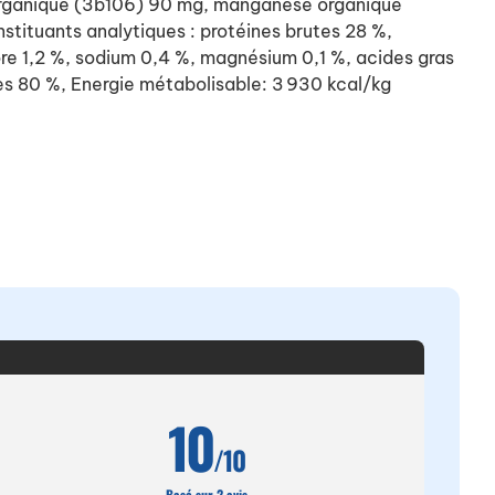
 organique (3b106) 90 mg, manganèse organique
tituants analytiques : protéines brutes 28 %,
ore 1,2 %, sodium 0,4 %, magnésium 0,1 %, acides gras
es 80 %, Energie métabolisable: 3 930 kcal/kg
10
/10
Basé sur 2 avis