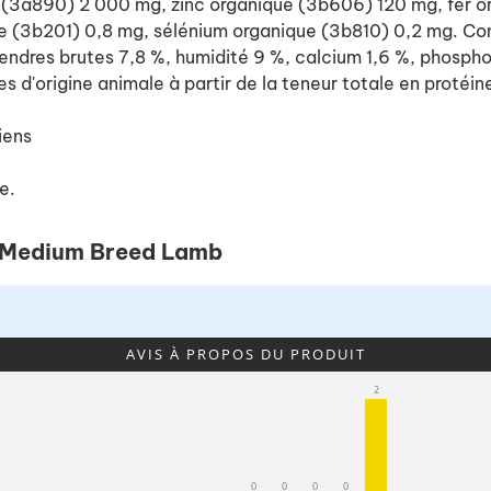
ne (3a890) 2 000 mg, zinc organique (3b606) 120 mg, fer
 (3b201) 0,8 mg, sélénium organique (3b810) 0,2 mg. Cons
cendres brutes 7,8 %, humidité 9 %, calcium 1,6 %, phosph
d'origine animale à partir de la teneur totale en protéin
iens
e.
 & Medium Breed Lamb
AVIS À PROPOS DU PRODUIT
2
0
0
0
0