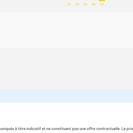
1★
2★
3★
4★
5★
iqués à titre indicatif et ne constituent pas une offre contractuelle. Le prix 