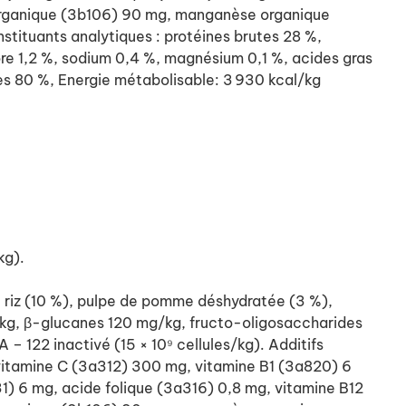
 organique (3b106) 90 mg, manganèse organique
tituants analytiques : protéines brutes 28 %,
ore 1,2 %, sodium 0,4 %, magnésium 0,1 %, acides gras
es 80 %, Energie métabolisable: 3 930 kcal/kg
kg).
de riz (10 %), pulpe de pomme déshydratée (3 %),
/kg, β-glucanes 120 mg/kg, fructo-oligosaccharides
 122 inactivé (15 × 10⁹ cellules/kg). Additifs
 vitamine C (3a312) 300 mg, vitamine B1 (3a820) 6
) 6 mg, acide folique (3a316) 0,8 mg, vitamine B12