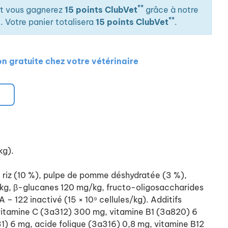
**
mg, pantothénate de calcium (3a841) 15 mg,
it vous gagnerez
15 points ClubVet
grâce à notre
**
g, acide folique (3a316) 0,8 mg, vitamine B12 0,06
. Votre panier totalisera
15 points ClubVet
.
 mg, chlorure de choline (3a890) 2 000 mg, zinc
mg, fer organique (3b106) 90 mg, manganèse
, cuivre organique (3b406) 16 mg, iode (3b201) 0,8
on gratuite chez votre vétérinaire
3b810) 0,2 mg. Constituants analytiques : protéines
asses brutes 18 %, cellulose brute 2,5 %, cendres
 %, calcium 1,6 %, phosphore 1,2 %, sodium 0,4 %,
s gras oméga-3 0,6 %, acides gras oméga-6 2,0 %,
le à partir de la teneur totale en protéines 80 %,
3 930 kcal/kg
kg).
 : Aliment sec complet pour chiens
de riz (10 %), pulpe de pomme déshydratée (3 %),
nder conseils à un vétérinaire.
/kg, β-glucanes 120 mg/kg, fructo-oligosaccharides
 122 inactivé (15 × 10⁹ cellules/kg). Additifs
 vitamine C (3a312) 300 mg, vitamine B1 (3a820) 6
) 6 mg, acide folique (3a316) 0,8 mg, vitamine B12