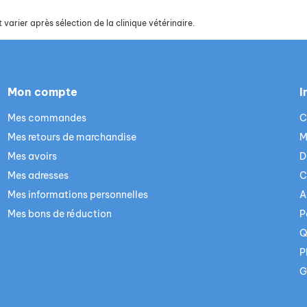
 varier après sélection de la clinique vétérinaire.
Mon compte
I
Mes commandes
C
Mes retours de marchandise
M
Mes avoirs
D
Mes adresses
C
Mes informations personnelles
A
Mes bons de réduction
P
Q
P
G