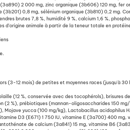
ne (3a890) 2 000 mg, zinc organique (3b606) 120 mg, fer
 (3b201) 0,8 mg, sélénium organique (3b810) 0,2 mg. Cons
cendres brutes 7,8 %, humidité 9 %, calcium 1,6 %, phosph
d'origine animale à partir de la teneur totale en protéin
iens
e.
ors (3-12 mois) de petites et moyennes races (jusqu'à 30 
olaille (12 %, conservée avec des tocophérols), brisures 
umon (2 %), prébiotiques (mannan-oligosaccharides 150 mg
 Mojave yucca (100 mg/kg), Lactobacillus acidophilus HA –
 vitamine D3 (E671) 1 750 IU, vitamine E (3a700) 400 mg,
ntothénate de calcium (3a841) 15 mg, vitamine B6 (3a831