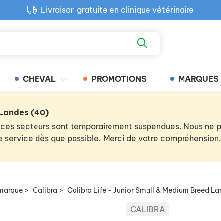
Livraison gratuite en clinique vétérinaire
Paiement 100% sécurisé
Retour produit gratuit en clinique
Livraison gratuite en clinique vétérinaire
CHEVAL
PROMOTIONS
MARQUES
 Landes (40)
 de ces secteurs sont temporairement suspendues. Nous ne
 le service dès que possible. Merci de votre compréhension.
marque
>
Calibra
>
Calibra Life - Junior Small & Medium Breed L
CALIBRA