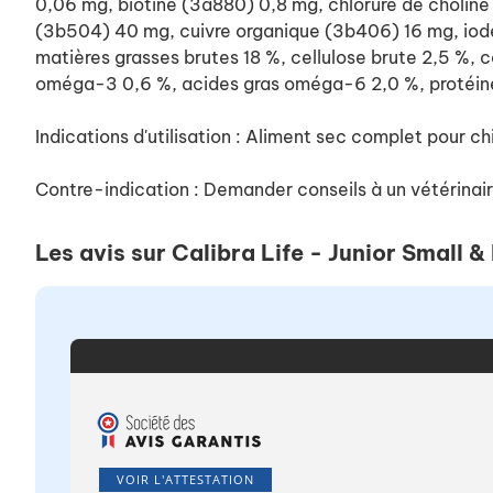
0,06 mg, biotine (3a880) 0,8 mg, chlorure de choli
(3b504) 40 mg, cuivre organique (3b406) 16 mg, iode
matières grasses brutes 18 %, cellulose brute 2,5 %, 
oméga-3 0,6 %, acides gras oméga-6 2,0 %, protéines 
Indications d'utilisation : Aliment sec complet pour ch
Contre-indication : Demander conseils à un vétérinair
Les avis sur Calibra Life - Junior Small
VOIR L'ATTESTATION