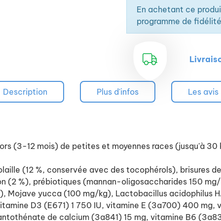
niacinamide (3a315) 30 
En achetant ce produ
vitamine B6 (3a831) 6 m
programme de fidélité
mg, biotine (3a880) 0,8
organique (3b606) 120 
organique (3b504) 40 mg
Livrais
mg, sélénium organique (
brutes 28 %, matières gr
Description
Plus d'infos
brutes 7,8 %, humidité 9
Les avis
magnésium 0,1 %, acide
protéines d'origine anima
Energie métabolisable: 
ors (3-12 mois) de petites et moyennes races (jusqu'à 30 
Indications d'utilisation
olaille (12 %, conservée avec des tocophérols), brisures 
Contre-indication : Dema
umon (2 %), prébiotiques (mannan-oligosaccharides 150 mg
 Mojave yucca (100 mg/kg), Lactobacillus acidophilus HA –
 vitamine D3 (E671) 1 750 IU, vitamine E (3a700) 400 mg,
ntothénate de calcium (3a841) 15 mg, vitamine B6 (3a831