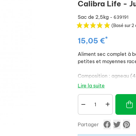
Calibra Life - 
Sac de 2,5kg
- 639191
(Basé sur 2 
*
15,05 €
Aliment sec complet à ba
petites et moyennes race
Composition : agneau (42
avec des tocophérols), b
Lire la suite
%), levures, foie de poul
prébiotiques (mannan-o
fructo-oligosaccharides
mg/kg), Mojave yucca (1
inactivé (15 × 10⁹ cellule
Partager
(3a672a) 20 000 IU, vit
mg, vitamine C (3a312) 