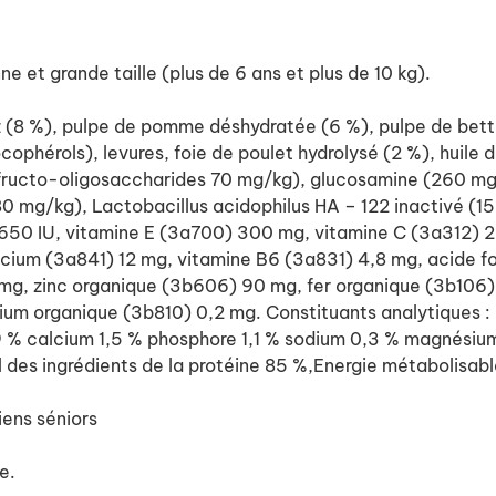
 et grande taille (plus de 6 ans et plus de 10 kg).
riz (8 %), pulpe de pomme déshydratée (6 %), pulpe de bett
ocophérols), levures, foie de poulet hydrolysé (2 %), huil
fructo-oligosaccharides 70 mg/kg), glucosamine (260 mg
mg/kg), Lactobacillus acidophilus HA – 122 inactivé (15 × 
 650 IU, vitamine E (3a700) 300 mg, vitamine C (3a312) 
ium (3a841) 12 mg, vitamine B6 (3a831) 4,8 mg, acide fo
 mg, zinc organique (3b606) 90 mg, fer organique (3b10
um organique (3b810) 0,2 mg. Constituants analytiques : 
 9 % calcium 1,5 % phosphore 1,1 % sodium 0,3 % magnési
l des ingrédients de la protéine 85 %,Energie métabolisabl
iens séniors
e.