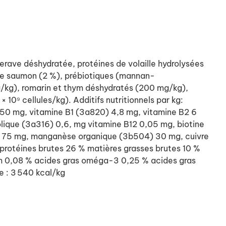
erave déshydratée, protéines de volaille hydrolysées
e de saumon (2 %), prébiotiques (mannan-
/kg), romarin et thym déshydratés (200 mg/kg),
10⁹ cellules/kg). Additifs nutritionnels par kg:
250 mg, vitamine B1 (3a820) 4,8 mg, vitamine B2 6
lique (3a316) 0,6, mg vitamine B12 0,05 mg, biotine
6) 75 mg, manganèse organique (3b504) 30 mg, cuivre
protéines brutes 26 % matières grasses brutes 10 %
um 0,08 % acides gras oméga-3 0,25 % acides gras
e : 3 540 kcal/kg