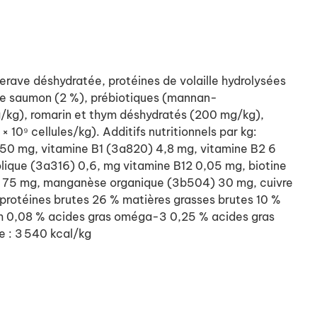
erave déshydratée, protéines de volaille hydrolysées
e de saumon (2 %), prébiotiques (mannan-
/kg), romarin et thym déshydratés (200 mg/kg),
10⁹ cellules/kg). Additifs nutritionnels par kg:
250 mg, vitamine B1 (3a820) 4,8 mg, vitamine B2 6
lique (3a316) 0,6, mg vitamine B12 0,05 mg, biotine
6) 75 mg, manganèse organique (3b504) 30 mg, cuivre
protéines brutes 26 % matières grasses brutes 10 %
um 0,08 % acides gras oméga-3 0,25 % acides gras
e : 3 540 kcal/kg