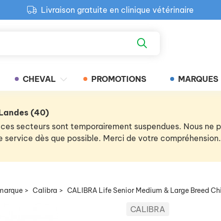
Livraison gratuite en clinique vétérinaire
Paiement 100% sécurisé
Retour produit gratuit en clinique
Livraison gratuite en clinique vétérinaire
CHEVAL
PROMOTIONS
MARQUES
 Landes (40)
 de ces secteurs sont temporairement suspendues. Nous ne
 le service dès que possible. Merci de votre compréhension.
marque
>
Calibra
>
CALIBRA Life Senior Medium & Large Breed Ch
CALIBRA