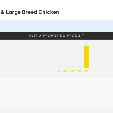
 & Large Breed Chicken
AVIS À PROPOS DU PRODUIT
1
0
0
0
0
1★
2★
3★
4★
5★