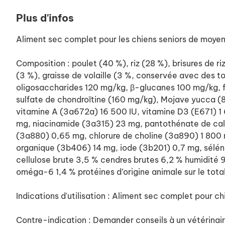
Plus d'infos
Aliment sec complet pour les chiens seniors de moyenne
Composition : poulet (40 %), riz (28 %), brisures de 
(3 %), graisse de volaille (3 %, conservée avec des t
oligosaccharides 120 mg/kg, β-glucanes 100 mg/kg, 
sulfate de chondroïtine (160 mg/kg), Mojave yucca (80 
vitamine A (3a672a) 16 500 IU, vitamine D3 (E671) 1
mg, niacinamide (3a315) 23 mg, pantothénate de calc
(3a880) 0,65 mg, chlorure de choline (3a890) 1 800
organique (3b406) 14 mg, iode (3b201) 0,7 mg, séléni
cellulose brute 3,5 % cendres brutes 6,2 % humidité
oméga-6 1,4 % protéines d’origine animale sur le tota
Indications d'utilisation : Aliment sec complet pour ch
Contre-indication : Demander conseils à un vétérinair