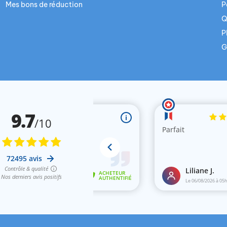
Mes bons de réduction
P
Q
P
G