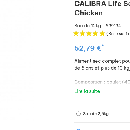
CALIBRA Life S
Chicken
Sac de 12kg
- 639134
(Basé sur 1 
*
52,79 €
Aliment sec complet pour
de 6 ans et plus de 10 kg
Composition : poulet (40
déshydratée (6 %), pulpe
Lire la suite
hydrolysées (3 %), grais
levures, foie de poulet h
(mannan-oligosaccharid
Sac de 2,5kg
oligosaccharides 70 mg/
déshydratés (200 mg/kg)