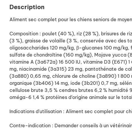
Description
Aliment sec complet pour les chiens seniors de moyenne
Composition : poulet (40 %), riz (28 %), brisures de 
(3 %), graisse de volaille (3 %, conservée avec des t
oligosaccharides 120 mg/kg, β-glucanes 100 mg/kg, 
sulfate de chondroïtine (160 mg/kg), Mojave yucca (80 
vitamine A (3a672a) 16 500 IU, vitamine D3 (E671) 1
mg, niacinamide (3a315) 23 mg, pantothénate de calc
(3a880) 0,65 mg, chlorure de choline (3a890) 1 800
organique (3b406) 14 mg, iode (3b201) 0,7 mg, séléni
cellulose brute 3,5 % cendres brutes 6,2 % humidité
oméga-6 1,4 % protéines d’origine animale sur le tota
Indications d'utilisation : Aliment sec complet pour ch
Contre-indication : Demander conseils à un vétérinair