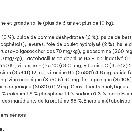
 et grande taille (plus de 6 ans et plus de 10 kg).
riz (8 %), pulpe de pomme déshydratée (6 %), pulpe de bett
ocophérols), levures, foie de poulet hydrolysé (2 %), huil
fructo-oligosaccharides 70 mg/kg), glucosamine (260 mg
mg/kg), Lactobacillus acidophilus HA – 122 inactivé (15 × 
 650 IU, vitamine E (3a700) 300 mg, vitamine C (3a312) 
ium (3a841) 12 mg, vitamine B6 (3a831) 4,8 mg, acide fo
 mg, zinc organique (3b606) 90 mg, fer organique (3b10
um organique (3b810) 0,2 mg. Constituants analytiques : 
 9 % calcium 1,5 % phosphore 1,1 % sodium 0,3 % magnési
l des ingrédients de la protéine 85 %,Energie métabolisabl
iens séniors
e.