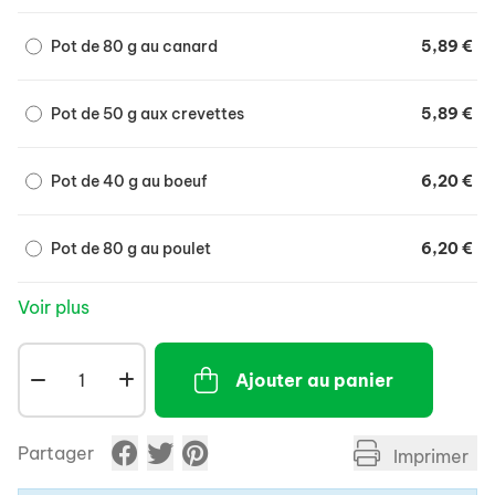
Ces friandises sont faciles à diviser en petites
bouchées si besoin et sont un choix idéal comme
Pot de 80 g au canard
5,89 €
collation, comme récompense pour
l'entraînement ou encore avec les jouets
Pot de 50 g aux crevettes
5,89 €
d’occupation.
En bocal refermable pour une bonne
Pot de 40 g au boeuf
6,20 €
conservation.
Fabriquées en République Tchèque (UE).
Pot de 80 g au poulet
6,20 €
Voir plus
Ajouter au panier
Partager
Imprimer