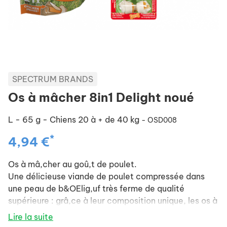
SPECTRUM BRANDS
Os à mâcher 8in1 Delight noué
L - 65 g - Chiens 20 à + de 40 kg
- OSD008
*
4,94 €
Os à mâ,cher au goû,t de poulet.
Une délicieuse viande de poulet compressée dans
une peau de b&OElig,uf très ferme de qualité
supérieure : grâ,ce à leur composition unique, les os à
mâ,cher Delights constituent une récompense idéale
Lire la suite
tout en offrant les avantages recherchés avec un os