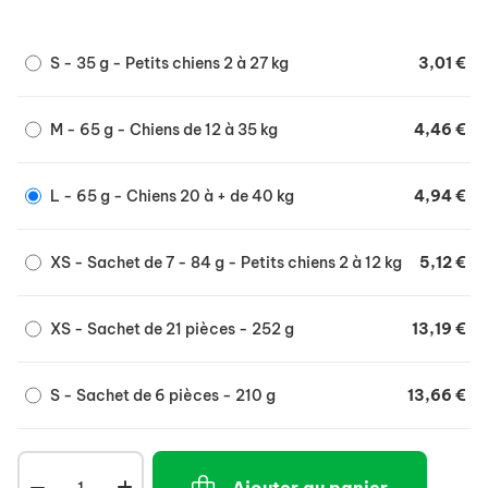
à mâ,cher.
Bénéfique pour les dents.
S - 35 g - Petits chiens 2 à 27 kg
3,01 €
Réduit la plaque et prévient la formation de
tartre.
M - 65 g - Chiens de 12 à 35 kg
4,46 €
Satisfait l'instinct naturel de mordillage de votre
chien.
L - 65 g - Chiens 20 à + de 40 kg
4,94 €
Un plaisir de mastication durable, sans résidus.
Seulement 2 % de matières grasses.
XS - Sachet de 7 - 84 g - Petits chiens 2 à 12 kg
5,12 €
Sans colorants ni arô,mes artificiels.
XS - Sachet de 21 pièces - 252 g
13,19 €
S - Sachet de 6 pièces - 210 g
13,66 €