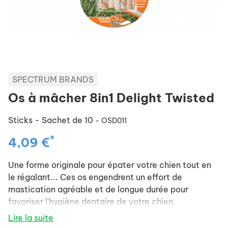
SPECTRUM BRANDS
Os à mâcher 8in1 Delight Twisted
Sticks - Sachet de 10
- OSD011
*
4,09 €
Une forme originale pour épater votre chien tout en
le régalant... Ces os engendrent un effort de
mastication agréable et de longue durée pour
favoriser l'hygiène dentaire de votre chien.
Sans colorant ni arôme artificiel.
Lire la suite