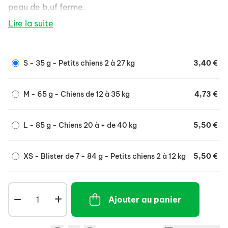
peau de b,uf ferme.
- bons pour les gencives et les dents.
Lire la suite
- satisfont l'instinct naturel de mâcher de votre
chien.
- un plaisir de mâcher sans limite.
S - 35 g - Petits chiens 2 à 27 kg
3,40 €
- adaptés à la taille de chaque chien.
- riches en minéraux nettoyants pour des dents
blanches et saines et une haleine fraîche.
M - 65 g - Chiens de 12 à 35 kg
4,73 €
- seulement 2 % de graisse.
- ne contiennent ni colorant ni exhausteur de goût
L - 85 g - Chiens 20 à + de 40 kg
5,50 €
artificiels.
XS - Blister de 7 - 84 g - Petits chiens 2 à 12 kg
5,50 €
Ajouter au panier