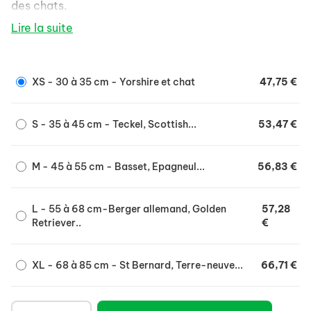
des chats.
Soulage l'animal dans ses déplacements et
Lire la suite
notamment pour le franchissement d'obstacles
(trottoirs, marches,...)
Matière très résistante (néoprène).
XS - 30 à 35 cm - Yorshire et chat
47,75 €
Matière élastique pour un meilleur confort et
ajustement.
S - 35 à 45 cm - Teckel, Scottish...
53,47 €
Totalement lavable.
Ajustement à la morphologie de l'animal grâ,ce
M - 45 à 55 cm - Basset, Epagneul...
56,83 €
aux bandes velcro et sangles réglables.
Sangles de maintien réglables afin d'ajuster la
L - 55 à 68 cm-Berger allemand, Golden
57,28
longueur en fonction de la taille du chien et du
Retriever..
€
maître.
Poignée de confort pour maintenir ensemble les
XL - 68 à 85 cm - St Bernard, Terre-neuve...
66,71 €
sangles.
Peut être clipsé sur le Canis-Mobile.