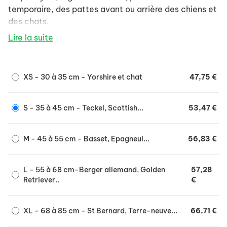
temporaire, des pattes avant ou arrière des chiens et
des chats.
Soulage l'animal dans ses déplacements et
Lire la suite
notamment pour le franchissement d'obstacles
(trottoirs, marches,...)
Matière très résistante (néoprène).
XS - 30 à 35 cm - Yorshire et chat
47,75 €
Matière élastique pour un meilleur confort et
ajustement.
S - 35 à 45 cm - Teckel, Scottish...
53,47 €
Totalement lavable.
Ajustement à la morphologie de l'animal
M - 45 à 55 cm - Basset, Epagneul...
56,83 €
gr&acirc,ce aux bandes velcro et sangles
réglables.
L - 55 à 68 cm-Berger allemand, Golden
57,28
Sangles de maintien réglables afin d'ajuster la
Retriever..
€
longueur en fonction de la taille du chien et du
maître.
XL - 68 à 85 cm - St Bernard, Terre-neuve...
66,71 €
Poignée de confort pour maintenir ensemble les
sangles.