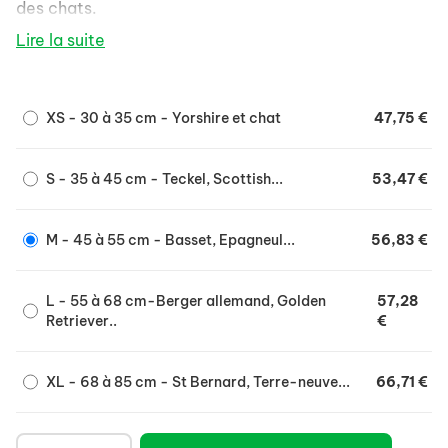
des chats.
Soulage l'animal dans ses déplacements et
Lire la suite
notamment pour le franchissement d'obstacles
(trottoirs, marches,...)
Matière très résistante (néoprène).
XS - 30 à 35 cm - Yorshire et chat
47,75 €
Matière élastique pour un meilleur confort et
ajustement.
S - 35 à 45 cm - Teckel, Scottish...
53,47 €
Totalement lavable.
Ajustement à la morphologie de l'animal
M - 45 à 55 cm - Basset, Epagneul...
56,83 €
gr&acirc,ce aux bandes velcro et sangles
réglables.
L - 55 à 68 cm-Berger allemand, Golden
57,28
Sangles de maintien réglables afin d'ajuster la
Retriever..
€
longueur en fonction de la taille du chien et du
maître.
XL - 68 à 85 cm - St Bernard, Terre-neuve...
66,71 €
Poignée de confort pour maintenir ensemble les
sangles.
Peut être clipsé sur le Canis-Mobile.