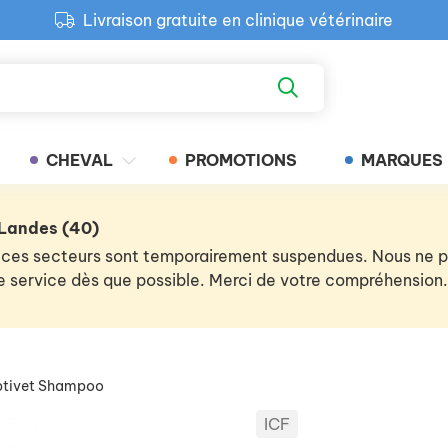
Livraison gratuite en clinique vétérinaire
Paiement 100% sécurisé
Retour produit gratuit en clinique
Livraison gratuite en clinique vétérinaire
CHEVAL
PROMOTIONS
MARQUES
 Landes (40)
 de ces secteurs sont temporairement suspendues. Nous ne
 le service dès que possible. Merci de votre compréhension.
ptivet Shampoo
ICF