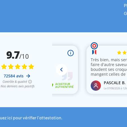
P
G
uez ici pour vérifier l'attestation
.