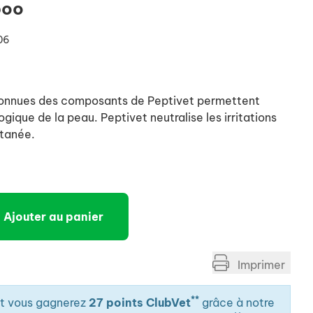
poo
06
connues des composants de Peptivet permettent
ogique de la peau. Peptivet neutralise les irritations
utanée.
Ajouter au panier
Imprimer
**
it vous gagnerez
27 points ClubVet
grâce à notre