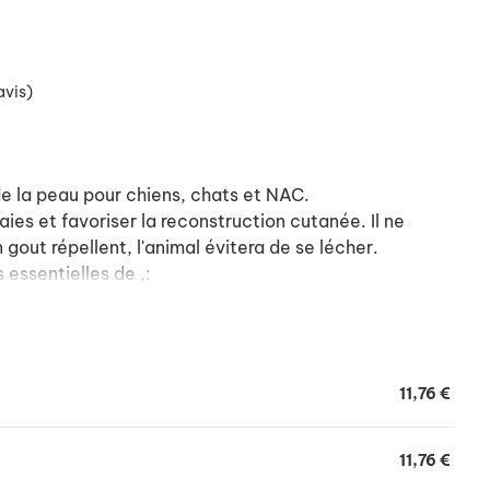
avis)
e la peau pour chiens, chats et NAC.
laies et favoriser la reconstruction cutanée. Il ne
 gout répellent, l'animal évitera de se lécher.
 essentielles de ,:
 vertus antiinfectieuse, antihémorragique et
sant antibactérien, cautérisant et anesthésiant,
tifongique.
11,76 €
n, antiparasitaire et antifongique.
isante, régénératrice cutanée et antalgique.
11,76 €