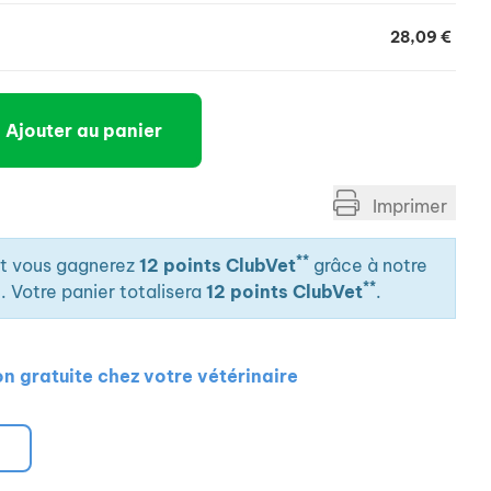
es mères de centella asiatica aux vertus cicatrisantes
inalis aux vertus apaisantes.
28,09 €
Ajouter au panier
Imprimer
**
it vous gagnerez
12 points ClubVet
grâce à notre
**
. Votre panier totalisera
12 points ClubVet
.
on gratuite chez votre vétérinaire