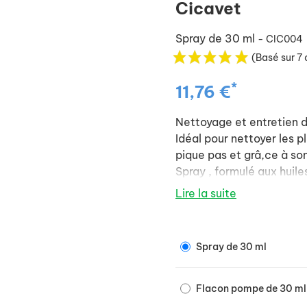
Cicavet
Spray de 30 ml
- CIC004
(Basé sur 7 
*
11,76 €
Nettoyage et entretien d
Idéal pour nettoyer les p
pique pas et grâ,ce à son
Spray , formulé aux huiles
Ciste ladanifère aux
Lire la suite
cicatrisante.
Clou de girofle puis
antiparasitaire et an
Spray de 30 ml
Tea tree antibactérie
Lavande vraie cicatr
Flacon pompe de 30 ml