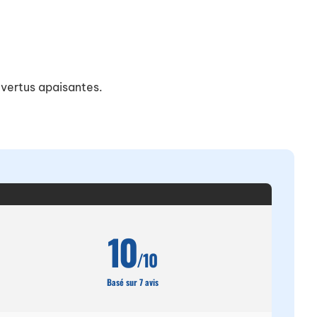
x vertus apaisantes.
10
/10
Basé sur 7 avis