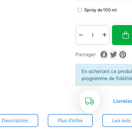
Renforcé par les teintur
et par le calendula offic
Spray de 100 ml
Partager
En achetant ce produ
programme de fidélité
Livrais
Description
Plus d'infos
Les avis