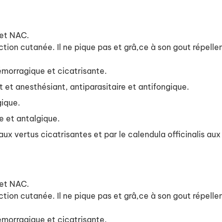
 et NAC.
ction cutanée. Il ne pique pas et grâ,ce à son gout répellen
hémorragique et cicatrisante.
t et anesthésiant, antiparasitaire et antifongique.
gique.
e et antalgique.
aux vertus cicatrisantes et par le calendula officinalis au
 et NAC.
ction cutanée. Il ne pique pas et grâ,ce à son gout répellen
hémorragique et cicatrisante.