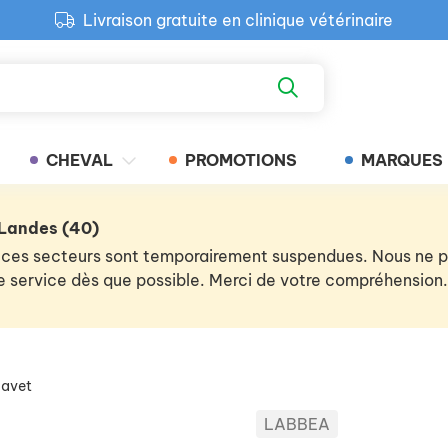
Livraison gratuite en clinique vétérinaire
Paiement 100% sécurisé
Retour produit gratuit en clinique
Livraison gratuite en clinique vétérinaire
CHEVAL
PROMOTIONS
MARQUES
 Landes (40)
 de ces secteurs sont temporairement suspendues. Nous ne
 le service dès que possible. Merci de votre compréhension.
cavet
LABBEA