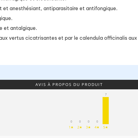
t et anesthésiant, antiparasitaire et antifongique.
gique.
e et antalgique.
aux vertus cicatrisantes et par le calendula officinalis au
AVIS À PROPOS DU PRODUIT
7
0
0
0
0
1★
2★
3★
4★
5★