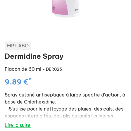
MP LABO
Dermidine Spray
Flacon de 60 ml
- DER025
*
9,89 €
Spray cutané antiseptique à large spectre d'action, à
base de Chlorhexidine.
- S'utilise pour le nettoyage des plaies, des cals, des
espaces interdigités, des plis cutanés (vulvaires,
labiaux) et l'entretien des plaies après opérations.
Lire la suite
- Assure un effet calmant, ne pique pas et a une