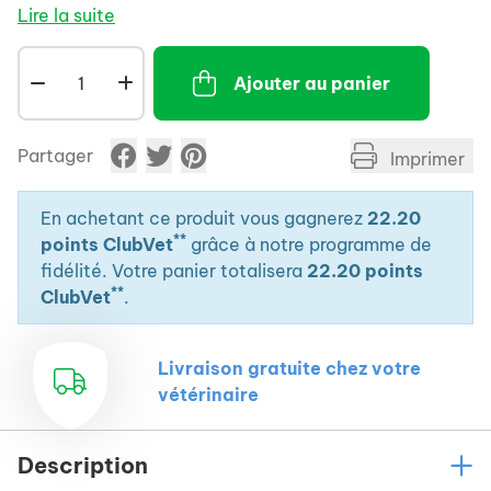
ZINCOSEB Shampooing peut aussi être utilisé chez
Lire la suite
les chiots et les chatons.r quelques
Ajouter au panier
Partager
Imprimer
En achetant ce produit vous gagnerez
22.20
**
points ClubVet
grâce à notre programme de
fidélité. Votre panier totalisera
22.20 points
**
ClubVet
.
Livraison gratuite chez votre
vétérinaire
Description